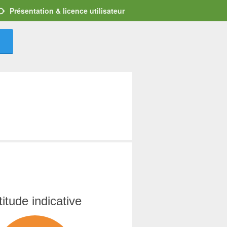
Présentation & licence utilisateur
titude indicative