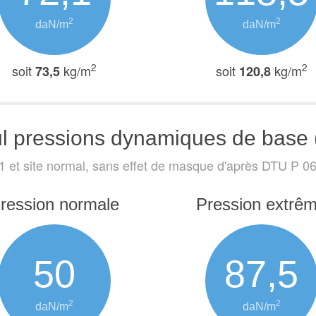
2
2
daN/m
daN/m
2
2
soit
kg/m
soit
kg/m
73,5
120,8
l pressions dynamiques de base 
1 et site normal, sans effet de masque
d'après DTU P 06-
ression normale
Pression extrê
50
87,5
2
2
daN/m
daN/m