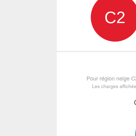
C2
Pour région neige C
Les charges affichée