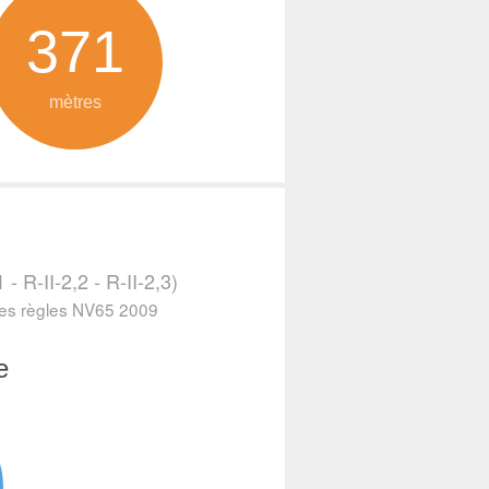
371
mètres
- R-II-2,2 - R-II-2,3)
 les règles NV65 2009
e