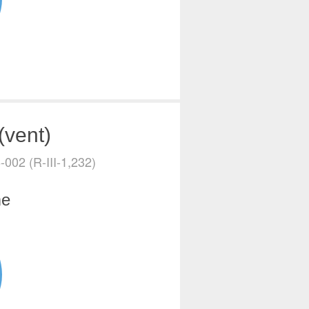
(vent)
002 (R-III-1,232)
me