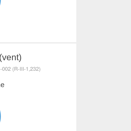
(vent)
002 (R-III-1,232)
me