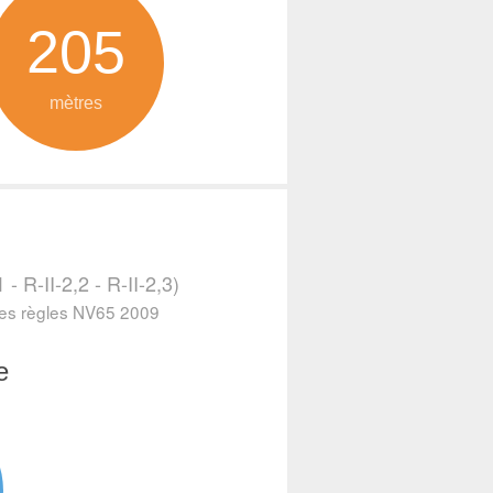
205
mètres
- R-II-2,2 - R-II-2,3)
 les règles NV65 2009
e