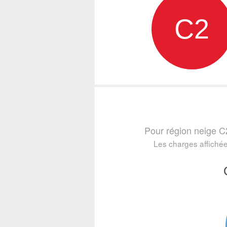
C2
Pour région neige C
Les charges affichée