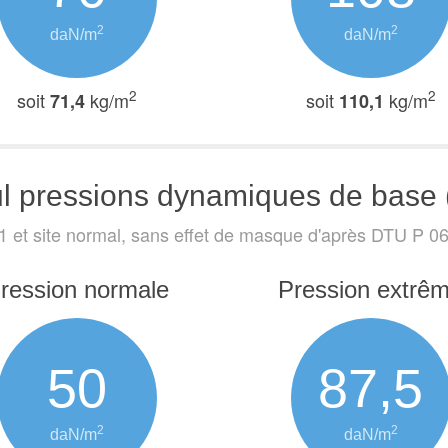
2
2
daN/m
daN/m
2
2
soit
kg/m
soit
kg/m
71,4
110,1
l pressions dynamiques de base 
1 et site normal, sans effet de masque
d'après DTU P 06-
ression normale
Pression extrê
50
87,5
2
2
daN/m
daN/m