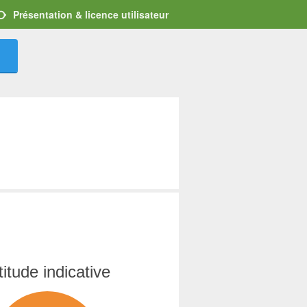
Présentation & licence utilisateur
titude indicative