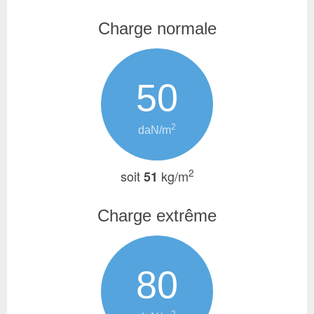
Charge normale
50
2
daN/m
2
soit
kg/m
51
Charge extrême
80