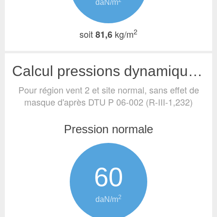
2
daN/m
2
soit
kg/m
81,6
Calcul pressions dynamiques de base (vent)
Pour région vent 2 et site normal, sans effet de
masque
d'après DTU P 06-002 (R-III-1,232)
Pression normale
60
2
daN/m