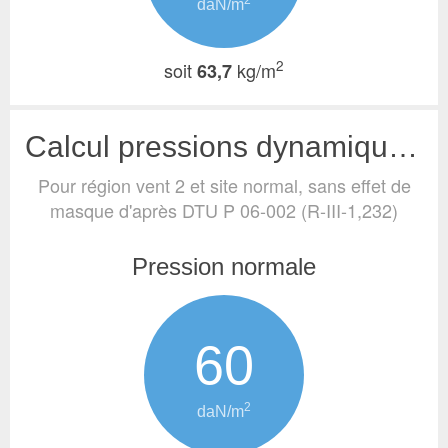
2
daN/m
2
soit
kg/m
63,7
Calcul pressions dynamiques de base (vent)
Pour région vent 2 et site normal, sans effet de
masque
d'après DTU P 06-002 (R-III-1,232)
Pression normale
60
2
daN/m