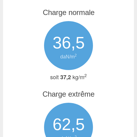
Charge normale
36,5
2
daN/m
2
soit
kg/m
37,2
Charge extrême
62,5