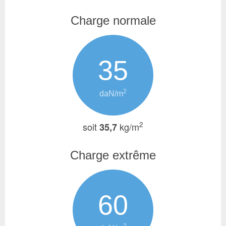
Charge normale
35
2
daN/m
2
soit
kg/m
35,7
Charge extrême
60