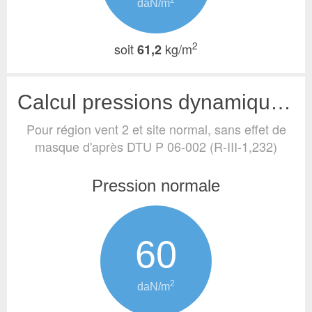
2
daN/m
2
soit
kg/m
61,2
Calcul pressions dynamiques de base (vent)
Pour région vent 2 et site normal, sans effet de
masque
d'après DTU P 06-002 (R-III-1,232)
Pression normale
60
2
daN/m