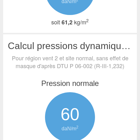
2
daN/m
2
soit
kg/m
61,2
Calcul pressions dynamiques de base (vent)
Pour région vent 2 et site normal, sans effet de
masque
d'après DTU P 06-002 (R-III-1,232)
Pression normale
60
2
daN/m