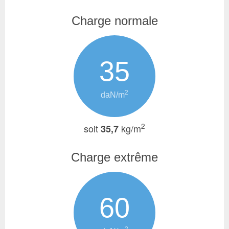
Charge normale
35
2
daN/m
2
soit
kg/m
35,7
Charge extrême
60