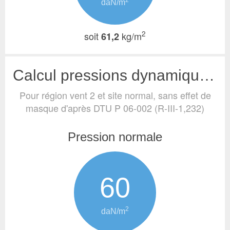
2
daN/m
2
soit
kg/m
61,2
Calcul pressions dynamiques de base (vent)
Pour région vent 2 et site normal, sans effet de
masque
d'après DTU P 06-002 (R-III-1,232)
Pression normale
60
2
daN/m