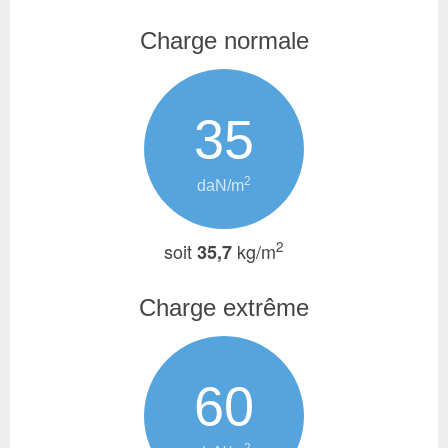
Charge normale
35
2
daN/m
2
soit
kg/m
35,7
Charge extrême
60