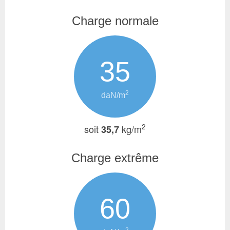
Charge normale
35
2
daN/m
2
soit
kg/m
35,7
Charge extrême
60