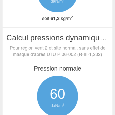
2
daN/m
2
soit
kg/m
61,2
Calcul pressions dynamiques de base (vent)
Pour région vent 2 et site normal, sans effet de
masque
d'après DTU P 06-002 (R-III-1,232)
Pression normale
60
2
daN/m