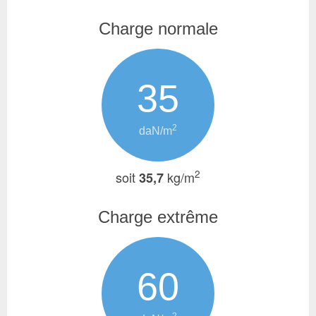
Charge normale
35
2
daN/m
2
soit
kg/m
35,7
Charge extrême
60