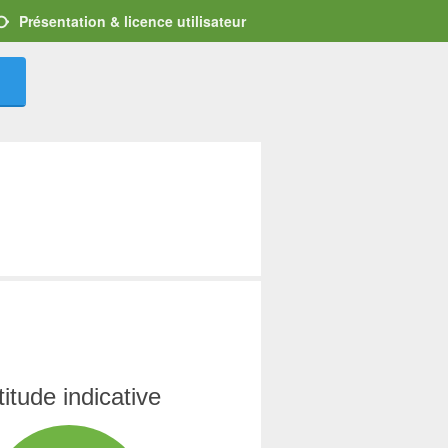
Présentation & licence utilisateur
titude indicative