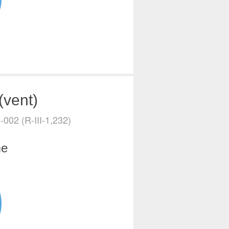
(vent)
002 (R-III-1,232)
me