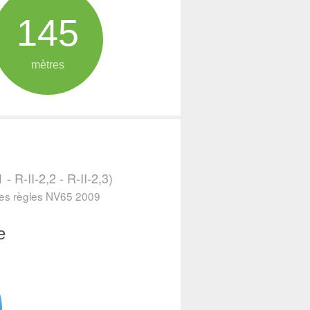
145
mètres
- R-II-2,2 - R-II-2,3)
 les règles NV65 2009
e