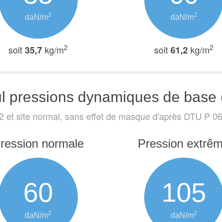
2
2
daN/m
daN/m
2
2
soit
kg/m
soit
kg/m
35,7
61,2
l pressions dynamiques de base 
2 et site normal, sans effet de masque
d'après DTU P 06-
ression normale
Pression extrê
60
105
2
2
daN/m
daN/m