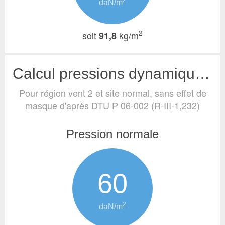
2
daN/m
2
soit
kg/m
91,8
Calcul pressions dynamiques de base (vent)
Pour région vent 2 et site normal, sans effet de
masque
d'après DTU P 06-002 (R-III-1,232)
Pression normale
60
2
daN/m