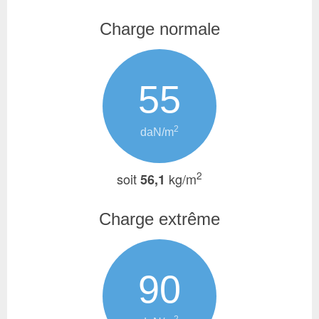
Charge normale
55
2
daN/m
2
soit
kg/m
56,1
Charge extrême
90