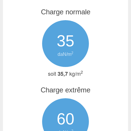
Charge normale
35
2
daN/m
2
soit
kg/m
35,7
Charge extrême
60