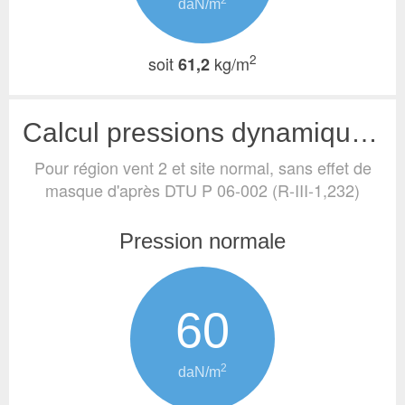
2
daN/m
2
soit
kg/m
61,2
Calcul pressions dynamiques de base (vent)
Pour région vent 2 et site normal, sans effet de
masque
d'après DTU P 06-002 (R-III-1,232)
Pression normale
60
2
daN/m