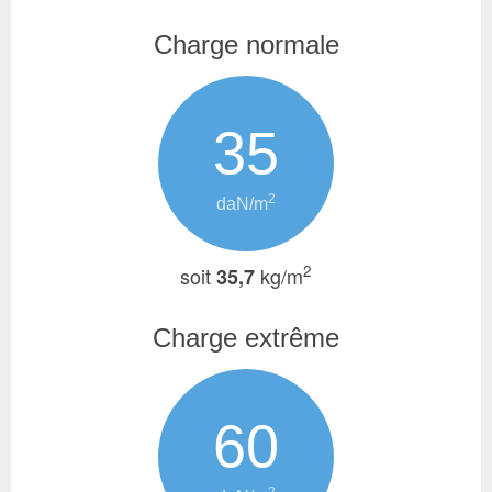
Charge normale
35
2
daN/m
2
soit
kg/m
35,7
Charge extrême
60