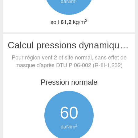
2
daN/m
2
soit
kg/m
61,2
Calcul pressions dynamiques de base (vent)
Pour région vent 2 et site normal, sans effet de
masque
d'après DTU P 06-002 (R-III-1,232)
Pression normale
60
2
daN/m