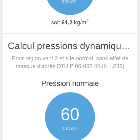
2
daN/m
2
soit
kg/m
61,2
Calcul pressions dynamiques de base (vent)
Pour région vent 2 et site normal, sans effet de
masque
d'après DTU P 06-002 (R-III-1,232)
Pression normale
60
2
daN/m