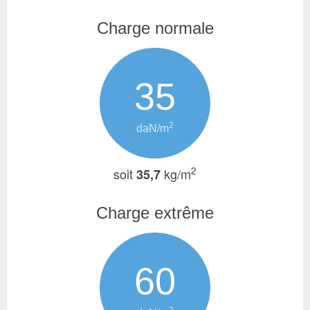
Charge normale
35
2
daN/m
2
soit
kg/m
35,7
Charge extrême
60